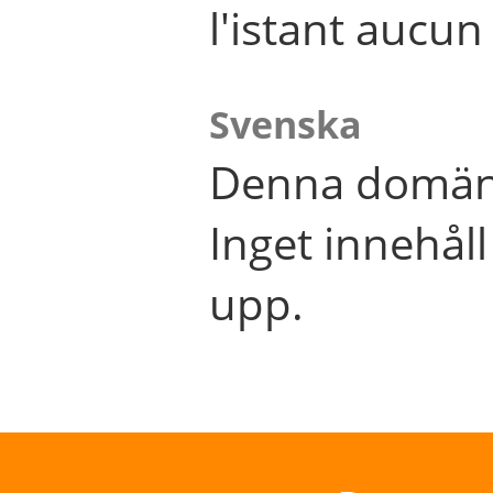
l'istant aucu
Svenska
Denna domän 
Inget innehål
upp.